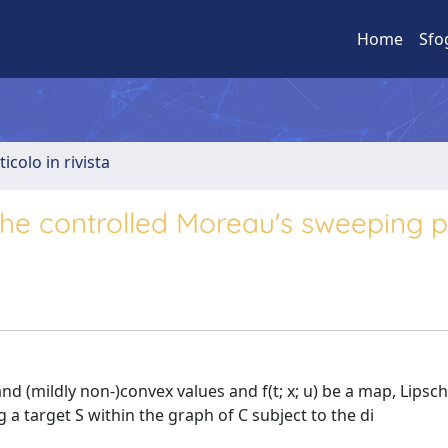
Home
Sfo
ticolo in rivista
the controlled Moreau's sweeping 
and (mildly non-)convex values and f(t; x; u) be a map, Lipsch
 a target S within the graph of C subject to the di