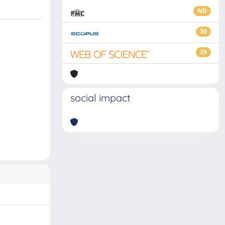
ND
30
29
social impact