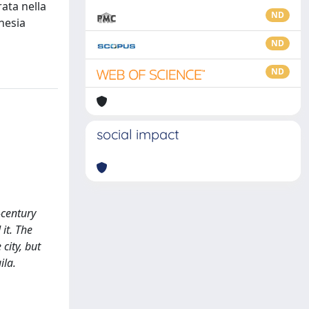
rata nella
ND
ghesia
ND
ND
social impact
-century
 it. The
city, but
ila.