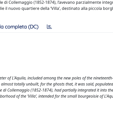
iale di Collemaggio (1852-1874), l’avevano parzialmente integ
ie il nuovo quartiere della ‘Villa’, destinato alla piccola bor
a completa (DC)
meter of L'Aquila, included among the new poles of the nineteenth
, almost totally unbuilt, for the ghosts that, it was said, populated
 di Collemaggio (1852-1874), had partially integrated it into the 
orhood of the ‘Villa’, intended for the small bourgeoisie of L'Aqu