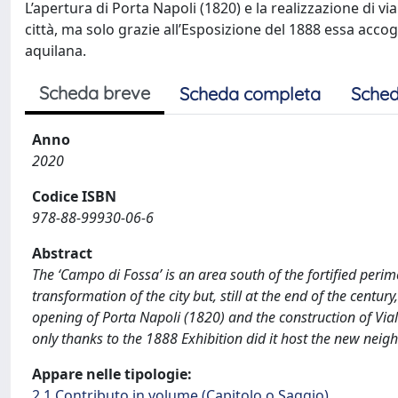
L’apertura di Porta Napoli (1820) e la realizzazione di v
città, ma solo grazie all’Esposizione del 1888 essa accogl
aquilana.
Scheda breve
Scheda completa
Sched
Anno
2020
Codice ISBN
978-88-99930-06-6
Abstract
The ‘Campo di Fossa’ is an area south of the fortified peri
transformation of the city but, still at the end of the century
opening of Porta Napoli (1820) and the construction of Viale
only thanks to the 1888 Exhibition did it host the new neighb
Appare nelle tipologie:
2.1 Contributo in volume (Capitolo o Saggio)