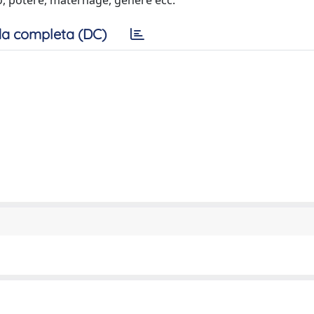
allo, potere, maternage, genere ecc.
a completa (DC)