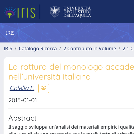
IRIS
IRIS
Catalogo Ricerca
2 Contributo in Volume
2.1 C
La rottura del monologo accade
nell’università italiana
Colella F.
2015-01-01
Abstract
Il saggio sviluppa un'analisi dei materiali empirici quali