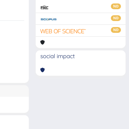
ND
ND
ND
social impact