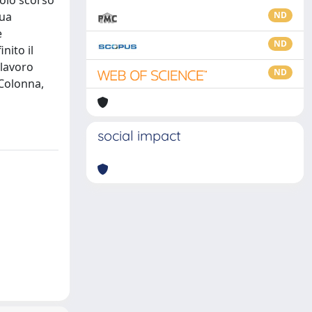
colo scorso
sua
ND
e
ND
nito il
 lavoro
ND
 Colonna,
social impact