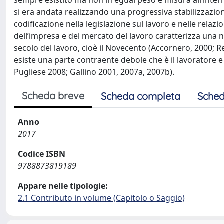
sempre esistito ma non in egual peso e misura all’intern
si era andata realizzando una progressiva stabilizzazion
codificazione nella legislazione sul lavoro e nelle relazion
dell’impresa e del mercato del lavoro caratterizza una ne
secolo del lavoro, cioè il Novecento (Accornero, 2000; Rev
esiste una parte contraente debole che è il lavoratore e
Pugliese 2008; Gallino 2001, 2007a, 2007b).
Scheda breve
Scheda completa
Sched
Anno
2017
Codice ISBN
9788873819189
Appare nelle tipologie:
2.1 Contributo in volume (Capitolo o Saggio)