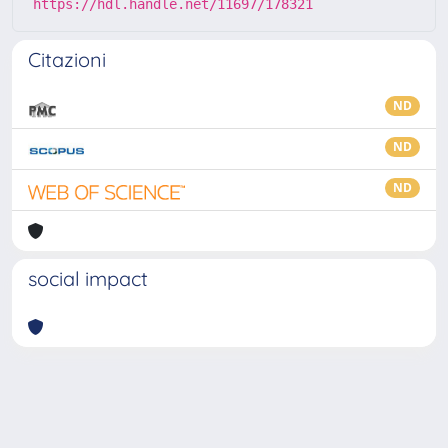
https://hdl.handle.net/11697/178321
Citazioni
ND
ND
ND
social impact
Powered by
IRIS
-
about IRIS
-