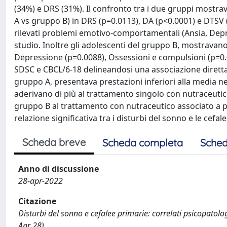
(34%) e DRS (31%). Il confronto tra i due gruppi mostrava 
A vs gruppo B) in DRS (p=0.0113), DA (p<0.0001) e DTSV 
rilevati problemi emotivo-comportamentali (Ansia, Depr
studio. Inoltre gli adolescenti del gruppo B, mostravano 
Depressione (p=0.0088), Ossessioni e compulsioni (p=0.0243
SDSC e CBCL/6-18 delineandosi una associazione diretta t
gruppo A, presentava prestazioni inferiori alla media ne
aderivano di più al trattamento singolo con nutraceutic
gruppo B al trattamento con nutraceutico associato a 
relazione significativa tra i disturbi del sonno e le cefal
Scheda breve
Scheda completa
Sched
Anno di discussione
28-apr-2022
Citazione
Disturbi del sonno e cefalee primarie: correlati psicopatolog
Apr 28).