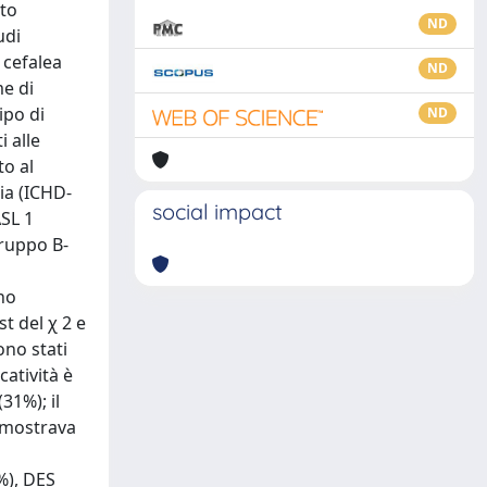
ato
ND
udi
 cefalea
ND
me di
ipo di
ND
i alle
to al
ia (ICHD-
social impact
ASL 1
gruppo B-
i
ono
t del χ 2 e
ono stati
catività è
31%); il
, mostrava
%), DES