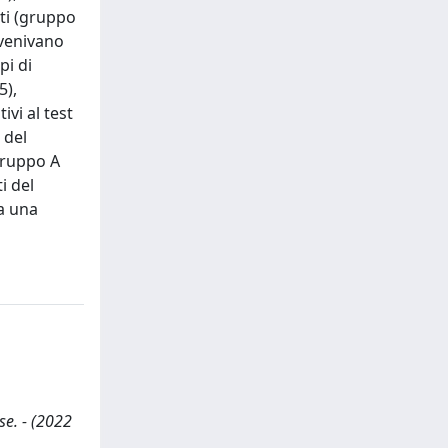
nti (gruppo
 venivano
pi di
5),
ivi al test
 del
 gruppo A
i del
a una
se. - (2022