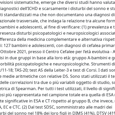
revisioni sistematiche, emerge che diversi studi hanno valut
diagnostici dell’ICHD e scarsamente i disturbi del sonno e st
menti standardizzati ma che non documentano una diagnosi di
azionale trasversale, che indaga la relazione tra alcune for
ambini e adolescenti, al fine di verificare: (1) prevalenza e t
presenza disturbi psicopatologici e neuropsicologici associat
 differenza della medicina complementare e alternativa rispet
: 127 bambini e adolescenti, con diagnosi di cefalea primar
ttobre 2021, presso il Centro Cefalee per l’età evolutiva - 
isi in due gruppi in base alla loro età: gruppo A-bambini e 
morbilità psicopatologiche e neuropsicologiche. Strumenti d
1-18; TAS-20; test AS della Leiter-3 e test di Corsi. I dati s
die aritmetiche con relative DS. Sono stati utilizzati il tes
 delle correlazioni tra due o più variabili oggetto di studio, s
a di Spearman. Per tutti i test utilizzati, il livello di signifi
gnosi più rappresentata nel campione totale era quella di ESA (
 significative in ESA e CT rispetto al gruppo B, che invece
A, EC e CTC. (2) Dal test SDSC, somministrato alle madri dei
urbi del sonno nel 18% dei loro figli in DIMS (41%), DTSV (41