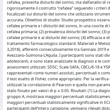
cefalea, presenta disturbi del sonno, ma dall’analisi di 
rigorosamente il costrutto “cefalea” seguendo i criteri 
focalizzati sui disturbi del sonno che utilizzano stru
accurata. Obiettivo di studio: Studio prospettico osserv
cefalee primarie e i disturbi del sonno, in una coorte di b
cefalea primaria; (2) prevalenza disturbi del sonno; (3) 
cefalee primarie e ai disturbi del sonno; (4) efficacia e
trattamento farmacologico standard. Materiali e Metodi
3,2018), afferenti consecutivamente tra Gennaio 2019 e O
Avezzano-Sulmona-L’Aquila. I partecipanti sono stati div
adolescenti, e sono state analizzate le diagnosi e le co
assessment utilizzati: SDSC; Scale SAFA, CBCL/6-18 e YSR/1
rappresentati come numeri assoluti, percentuali o come me
il test esatto di Fisher, come appropriato. Per la verifica
utilizzati la correlazione di Pearson e quella non-parametric
stato fissato per valori di p ≤ 0.05. Risultati: (1) La dia
gruppo A, mostrava maggiori percentuali statisticamente
maggiori percentuali statisticamente significative in EC
partecipanti dell’intero campione, venivano rilevati dist