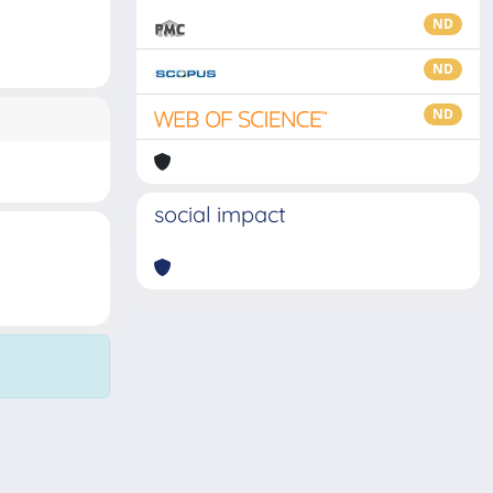
ND
ND
ND
social impact