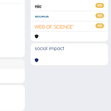
ND
ND
ND
social impact