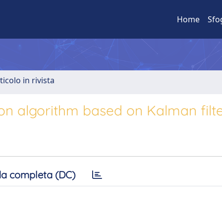
Home
Sfo
ticolo in rivista
ion algorithm based on Kalman filt
a completa (DC)