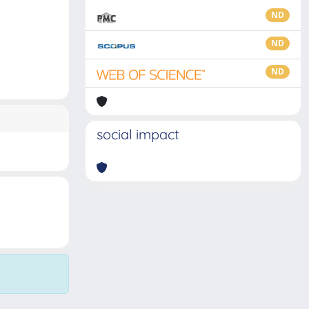
ND
ND
ND
social impact