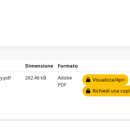
Dimensione
Formato
y.pdf
262.46 kB
Adobe
Visualizza/Apri
PDF
Richiedi una copi