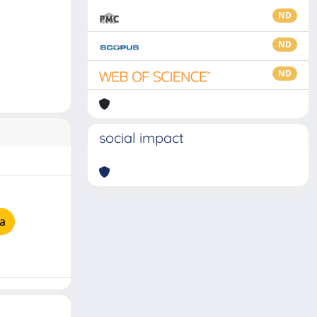
ND
ND
ND
social impact
a