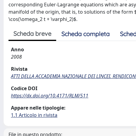
corresponding Euler-Lagrange equations which are asympto
manifold of the origin, that is, to solutions of the form $
\cos(\omega_2 t + \varphi_2)$.
Scheda breve
Scheda completa
Sched
Anno
2008
Rivista
ATTI DELLA ACCADEMIA NAZIONALE DEI LINCEI. RENDICONT
Codice DOI
https://dx.doi.org/10.4171/RLM/511
Appare nelle tipologie:
1.1 Articolo in rivista
File in questo prodotto: