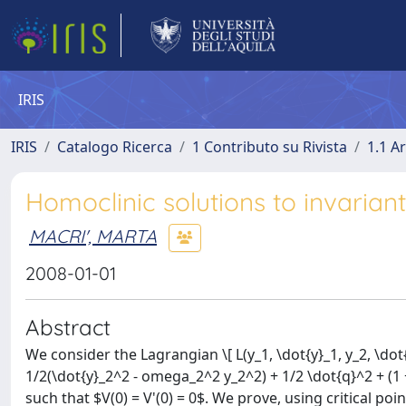
IRIS
IRIS
Catalogo Ricerca
1 Contributo su Rivista
1.1 Ar
Homoclinic solutions to invariant
MACRI', MARTA
2008-01-01
Abstract
We consider the Lagrangian \[ L(y_1, \dot{y}_1, y_2, \dot
1/2(\dot{y}_2^2 - omega_2^2 y_2^2) + 1/2 \dot{q}^2 + (1 +
such that $V(0) = V'(0) = 0$. We prove, using critical poi