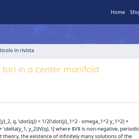
Home
Sfo
ticolo in rivista
 tori in a center manifold
{y}_2, q, \dot{q}) = 1/2(\dot{y}_1^2 - omega_1^2 y_1^2) +
 \delta(y_1, y_2))V(q), \] where $V$ is non-negative, periodi
nt theory, the existence of infinitely many solutions of the