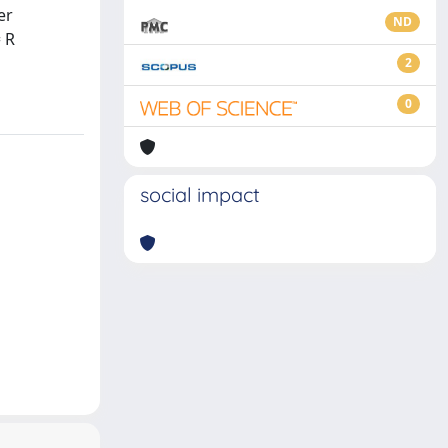
er
ND
= R
2
0
social impact