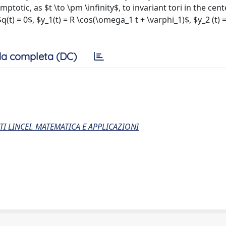
tic, as $t \to \pm \infinity$, to invariant tori in the cent
q(t) = 0$, $y_1(t) = R \cos(\omega_1 t + \varphi_1)$, $y_2 (t) 
a completa (DC)
I LINCEI. MATEMATICA E APPLICAZIONI