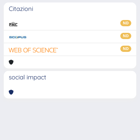
Citazioni
ND
ND
ND
social impact
Powered by
IRIS
-
about IRIS
-
Utilizzo dei cookie
-
Privacy
Copyright © 2026