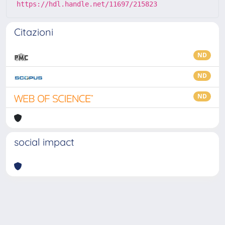
https://hdl.handle.net/11697/215823
Citazioni
ND
ND
ND
social impact
Powered by
IRIS
-
about IRIS
-