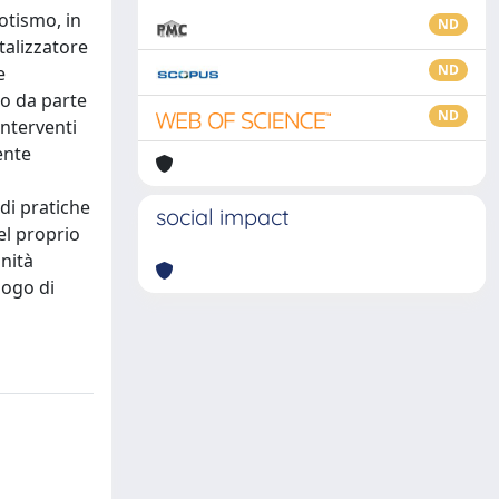
rotismo, in
ND
talizzatore
ND
e
io da parte
ND
interventi
ente
di pratiche
social impact
el proprio
unità
uogo di