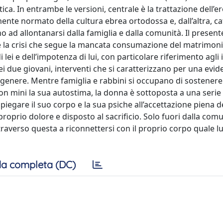
ca. In entrambe le versioni, centrale è la trattazione dell’e
nte normato della cultura ebrea ortodossa e, dall’altra, ca
no ad allontanarsi dalla famiglia e dalla comunità. Il present
e la crisi che segue la mancata consumazione del matrimon
lei e dell’impotenza di lui, con particolare riferimento agli 
i due giovani, interventi che si caratterizzano per una evid
l genere. Mentre famiglia e rabbini si occupano di sostenere
on mini la sua autostima, la donna è sottoposta a una serie 
 piegare il suo corpo e la sua psiche all’accettazione piena d
roprio dolore e disposto al sacrificio. Solo fuori dalla com
traverso questa a riconnettersi con il proprio corpo quale l
a completa (DC)