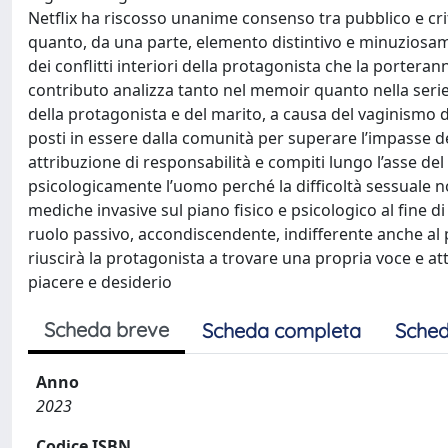
Netflix ha riscosso unanime consenso tra pubblico e criti
quanto, da una parte, elemento distintivo e minuziosame
dei conflitti interiori della protagonista che la porteran
contributo analizza tanto nel memoir quanto nella seri
della protagonista e del marito, a causa del vaginismo di 
posti in essere dalla comunità per superare l’impasse de
attribuzione di responsabilità e compiti lungo l’asse de
psicologicamente l’uomo perché la difficoltà sessuale n
mediche invasive sul piano fisico e psicologico al fine di
ruolo passivo, accondiscendente, indifferente anche al p
riuscirà la protagonista a trovare una propria voce e at
piacere e desiderio
Scheda breve
Scheda completa
Sched
Anno
2023
Codice ISBN