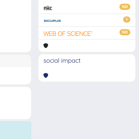
ND
1
ND
social impact