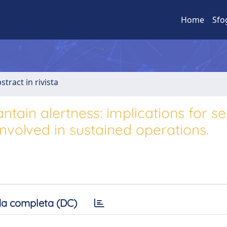
Home
Sfo
stract in rivista
tain alertness: implications for se
volved in sustained operations.
a completa (DC)