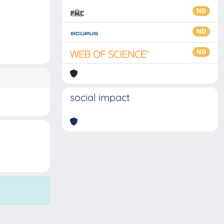
ND
ND
ND
social impact