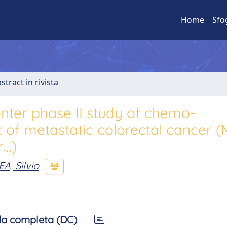
Home
Sfo
stract in rivista
enter phase II study of chemo-
of metastatic colorectal cancer (
r…)
EA, Silvio
a completa (DC)