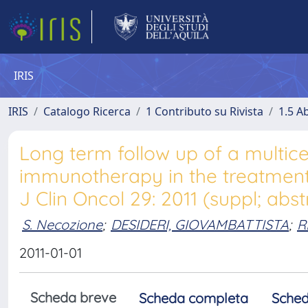
IRIS
IRIS
Catalogo Ricerca
1 Contributo su Rivista
1.5 Ab
Long term follow up of a multic
immunotherapy in the treatment 
J Clin Oncol 29: 2011 (suppl; abst
S. Necozione
;
DESIDERI, GIOVAMBATTISTA
;
R
2011-01-01
Scheda breve
Scheda completa
Sched