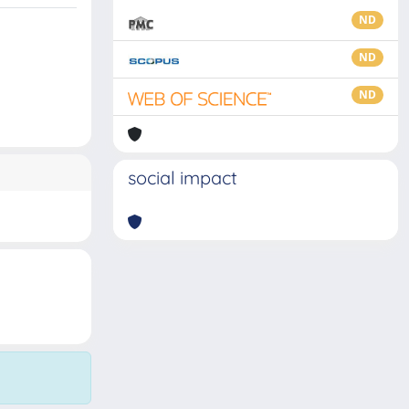
ND
ND
ND
social impact