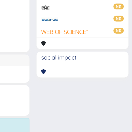
ND
ND
ND
social impact