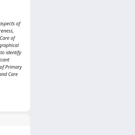
aspects of
reness,
 Care of
graphical
o identify
icant
 of Primary
 and Care