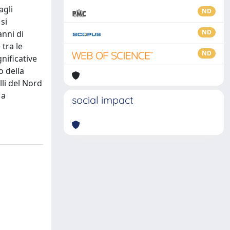
agli
ND
si
ND
anni di
 tra le
ND
nificative
o della
lli del Nord
 a
social impact