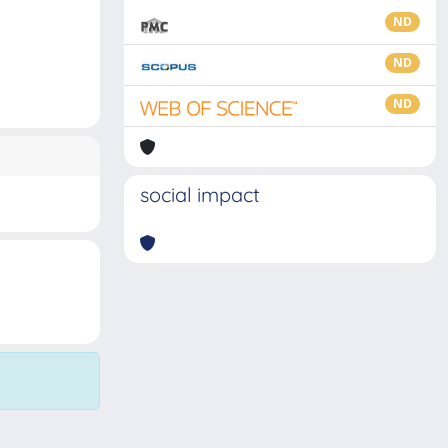
ND
ND
ND
social impact