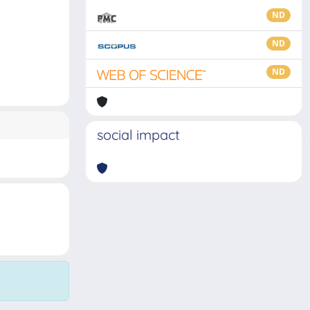
ND
ND
ND
social impact