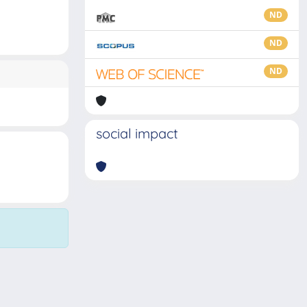
ND
ND
ND
social impact