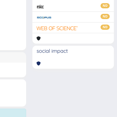
ND
ND
ND
social impact