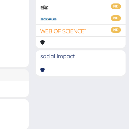
ND
ND
ND
social impact