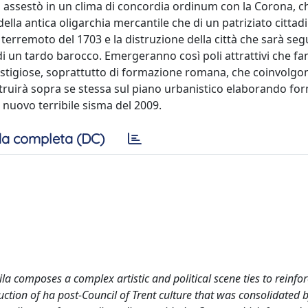
si assestò in un clima di concordia ordinum con la Corona, ch
ella antica oligarchia mercantile che di un patriziato cittad
l terremoto del 1703 e la distruzione della città che sarà se
di un tardo barocco. Emergeranno così poli attrattivi che f
stigiose, soprattutto di formazione romana, che coinvolgo
costruirà sopra se stessa sul piano urbanistico elaborando fo
 nuovo terribile sisma del 2009.
a completa (DC)
uila composes a complex artistic and political scene ties to reinf
uction of ha post-Council of Trent culture that was consolidated b