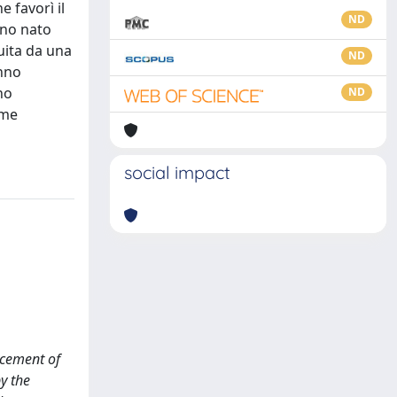
e favorì il
ND
ino nato
guita da una
ND
anno
no
ND
rme
social impact
orcement of
y the