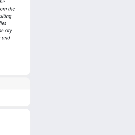
the
rom the
ulting
lies
e city
w and