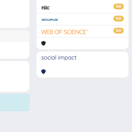
ND
ND
ND
social impact