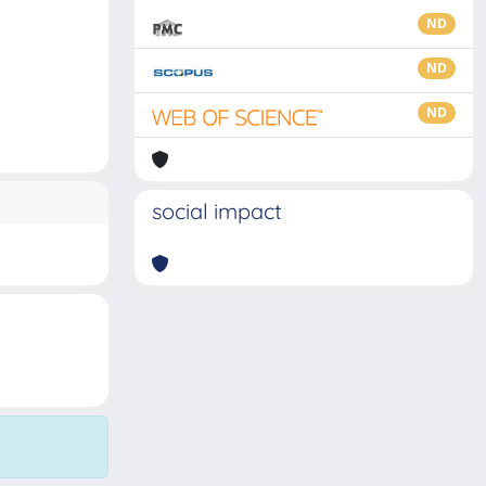
ND
ND
ND
social impact