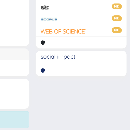
ND
ND
ND
social impact