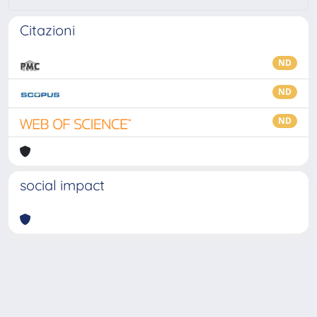
Citazioni
ND
ND
ND
social impact
Powered by
IRIS
-
about IRIS
-