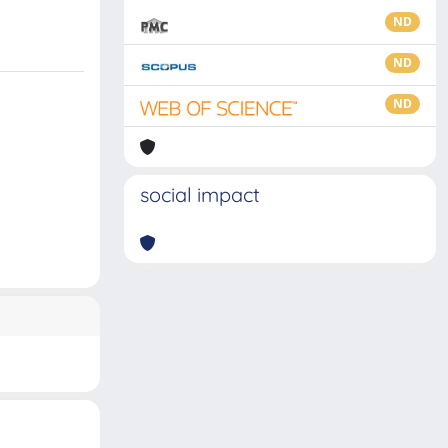
ND
ND
ND
social impact