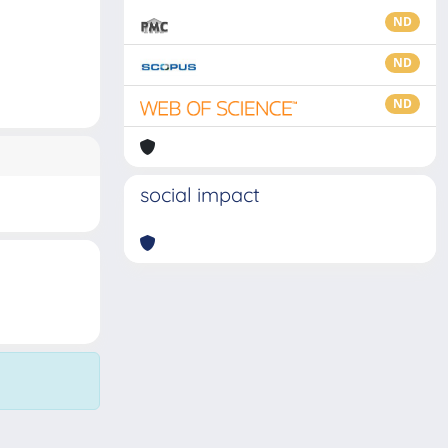
ND
ND
ND
social impact