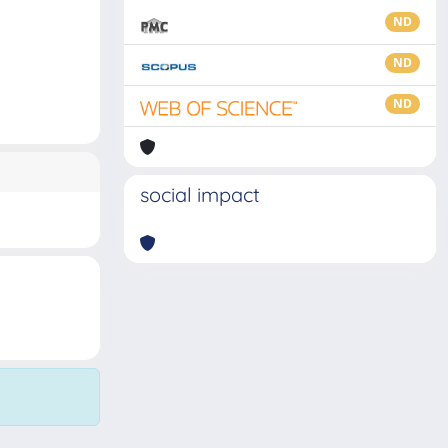
ND
ND
ND
social impact