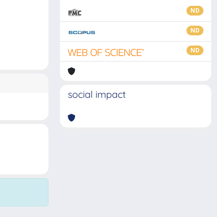
ND
ND
ND
social impact