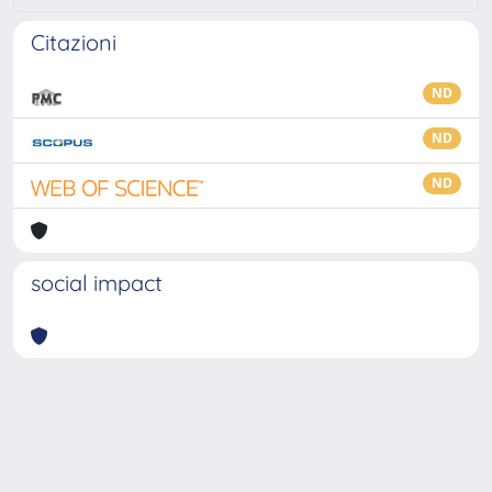
Citazioni
ND
ND
ND
social impact
Powered by
IRIS
-
about IRIS
-
Utilizzo dei cookie
-
Privacy
Copyright © 2026