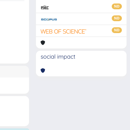
ND
ND
ND
social impact