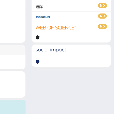
ND
ND
ND
social impact