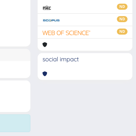
ND
ND
ND
social impact