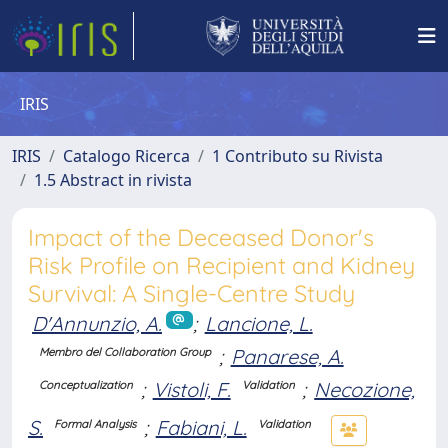
IRIS
IRIS
Catalogo Ricerca
1 Contributo su Rivista
1.5 Abstract in rivista
Impact of the Deceased Donor's
Risk Profile on Recipient and Kidney
Survival: A Single-Centre Study
D'Annunzio, A.
;
Lancione, L.
;
Panarese, A.
Membro del Collaboration Group
;
Vistoli, F.
;
Necozione,
Conceptualization
Validation
S.
;
Fabiani, L.
Formal Analysis
Validation