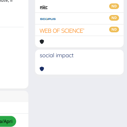
ute, il
ND
ND
ND
social impact
a/Apri