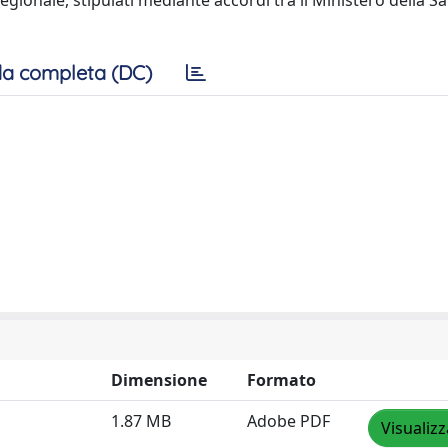
gionale, stipulati mediante accordi tra il Ministero della Sal
a completa (DC)
Dimensione
Formato
1.87 MB
Adobe PDF
Visualizz