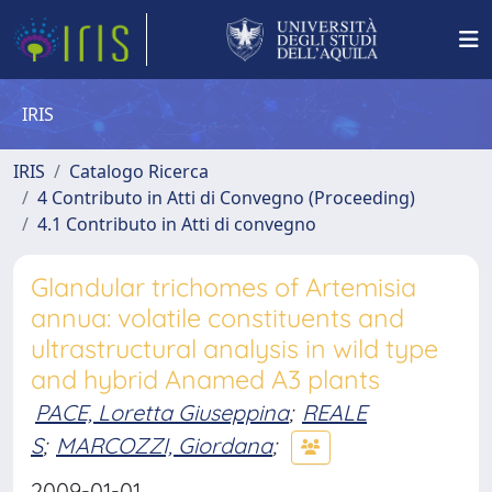
IRIS
IRIS
Catalogo Ricerca
4 Contributo in Atti di Convegno (Proceeding)
4.1 Contributo in Atti di convegno
Glandular trichomes of Artemisia
annua: volatile constituents and
ultrastructural analysis in wild type
and hybrid Anamed A3 plants
PACE, Loretta Giuseppina
;
REALE
S
;
MARCOZZI, Giordana
;
2009-01-01