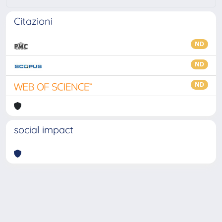
Citazioni
ND
ND
ND
social impact
Powered by
IRIS
-
about IRIS
-