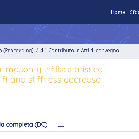
Home
Sfo
no (Proceeding)
4.1 Contributo in Atti di convegno
asonry infills: statistical
ift and stiffness decrease
a completa (DC)