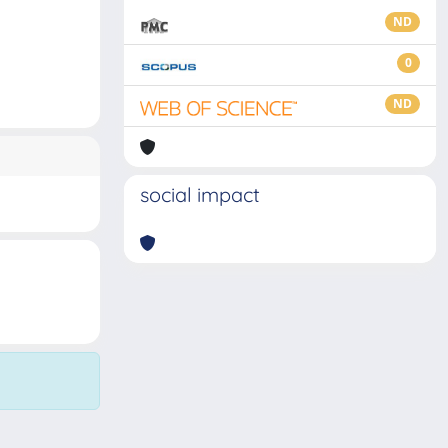
ND
0
ND
social impact