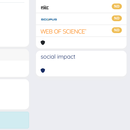
ND
ND
ND
social impact