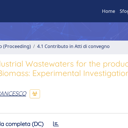
Home
Sfo
no (Proceeding)
4.1 Contributo in Atti di convegno
dustrial Wastewaters for the produc
iomass: Experimental Investigatio
FRANCESCO
a completa (DC)