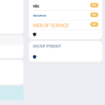
ND
ND
ND
social impact