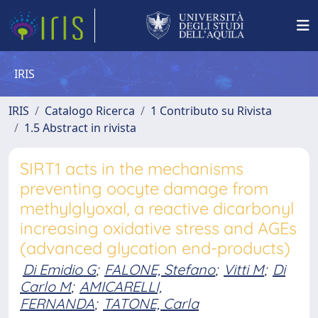
IRIS
IRIS
Catalogo Ricerca
1 Contributo su Rivista
1.5 Abstract in rivista
SIRT1 acts in the mechanisms
preventing oocyte damage from
methylglyoxal, a reactive dicarbonyl
increasing oxidative stress and AGEs
(advanced glycation end-products)
Di Emidio G
;
FALONE, Stefano
;
Vitti M
;
Di
Carlo M
;
AMICARELLI,
FERNANDA
;
TATONE, Carla