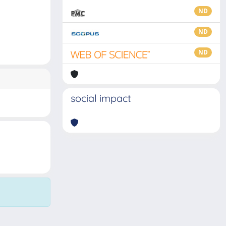
ND
ND
ND
social impact