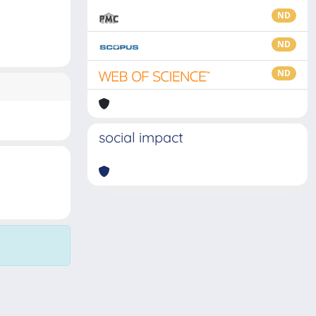
ND
ND
ND
social impact