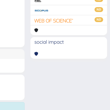
ND
ND
social impact