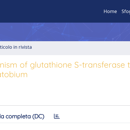
Home
Sfo
ticolo in rivista
anism of glutathione S-transferase 
atobium
a completa (DC)