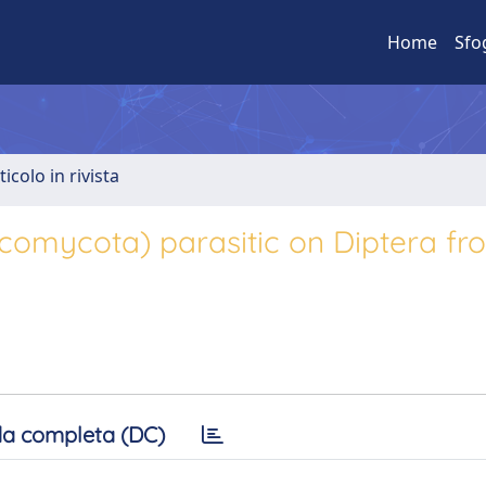
Home
Sfo
ticolo in rivista
comycota) parasitic on Diptera fr
a completa (DC)