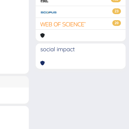
23
20
social impact